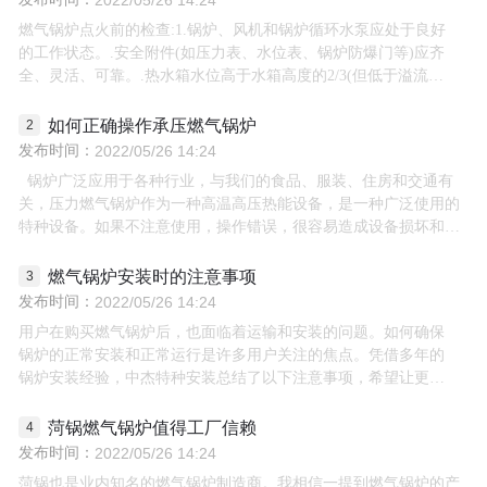
2022/05/26 14:24
燃气锅炉点火前的检查:1.锅炉、风机和锅炉循环水泵应处于良好
的工作状态。.安全附件(如压力表、水位表、锅炉防爆门等)应齐
全、灵活、可靠。.热水箱水位高于水箱高度的2/3(但低于溢流
口)。锅炉水位已满。.保持烟道畅通，打开引风机风门。
如何正确操作承压燃气锅炉
发布时间：
2022/05/26 14:24
锅炉广泛应用于各种行业，与我们的食品、服装、住房和交通有
关，压力燃气锅炉作为一种高温高压热能设备，是一种广泛使用的
特种设备。如果不注意使用，操作错误，很容易造成设备损坏和严
重后果。
燃气锅炉安装时的注意事项
发布时间：
2022/05/26 14:24
用户在购买燃气锅炉后，也面临着运输和安装的问题。如何确保
锅炉的正常安装和正常运行是许多用户关注的焦点。凭借多年的
锅炉安装经验，中杰特种安装总结了以下注意事项，希望让更多
用户了解安装燃气锅炉时的正确操作方法。
菏锅燃气锅炉值得工厂信赖
发布时间：
2022/05/26 14:24
菏锅也是业内知名的燃气锅炉制造商。我相信一提到燃气锅炉的产