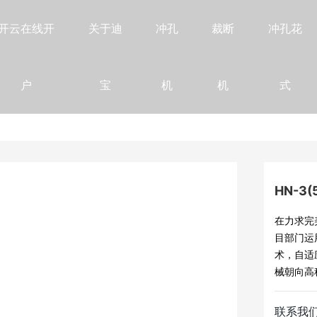
开云在线开
关于迪
冲孔
裁断
冲孔花
户
宝
机
机
式
HN-3(
在力求完
目部门运
术，自适
械朝向高
联系我