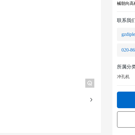
械朝向高
联系我
gzdipl
020-8
所属分
冲孔机
+