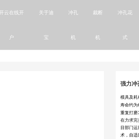
开云在线开
关于迪
冲孔
裁断
冲孔花
户
宝
机
机
式
强力冲
模具及耗材
寿命约为6-8年。 冲针及模板：正常
重复打磨3
在力求完
目部门运
术，自适