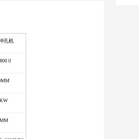
冲孔机
800Ⅱ
0MM
1KW
1MM