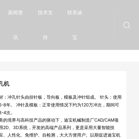
新闻资
技术支
联系迪
讯
持
宝
孔机
：冲孔针头由挂针板，导向板，模板及冲针组成。 针头：使用
使用情况下约为120万冲次，期间可
-4次。
美的境界与高科技产品的驱动下，迪宝机械制造厂CAD/CAM项
用2D、3D系统，开发的高端产品系列，更是采用大量智能技
应、人性化、免维护、自检测，大大方便用户。以期促进迪宝机