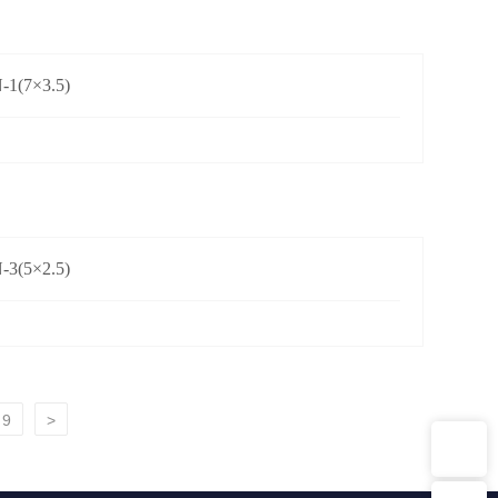
1(7×3.5)
3(5×2.5)
9
>