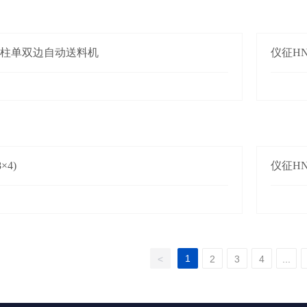
四柱单双边自动送料机
仪征HN-
×4)
仪征HN-
1
<
2
3
4
...