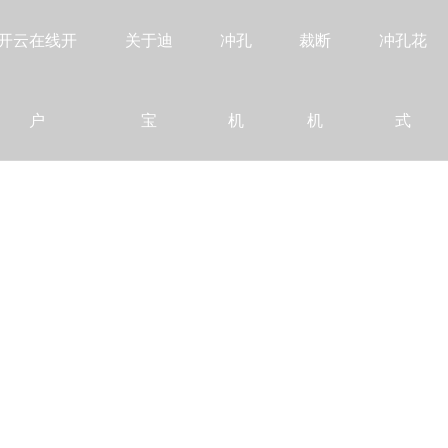
开云在线开
关于迪
冲孔
裁断
冲孔花
户
宝
机
机
式