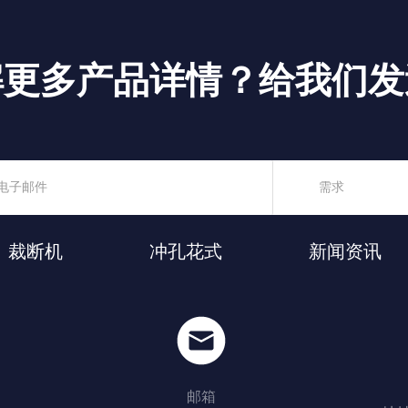
解更多产品详情？给我们发
裁断机
冲孔花式
新闻资讯
邮箱