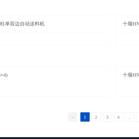
四柱单双边自动送料机
十堰HN-
×4)
十堰HN-
1
<
2
3
4
...