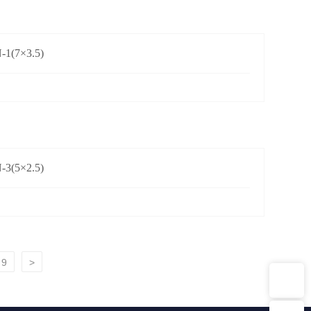
1(7×3.5)
3(5×2.5)
9
>