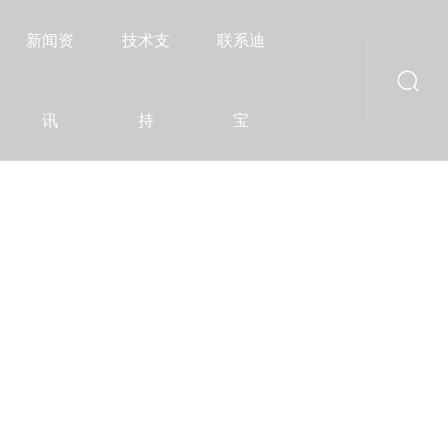
新闻资
技术支
联系迪
讯
持
宝