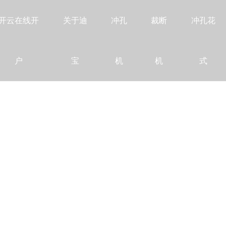
开云在线开
关于迪
冲孔
裁断
冲孔花
户
宝
机
机
式