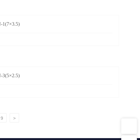
1(7×3.5)
3(5×2.5)
9
>