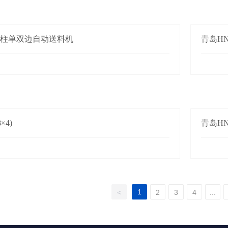
四柱单双边自动送料机
青岛HN-
×4)
青岛HN-
1
<
2
3
4
...