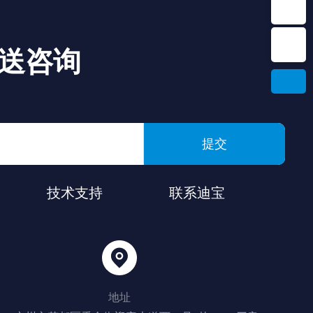
送咨询
提交
技术支持
联系迪宝
地址