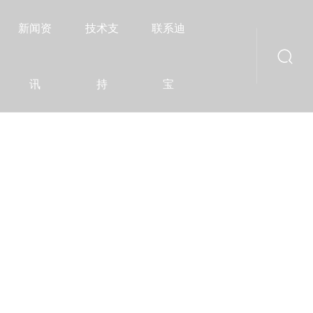
新闻资
技术支
联系迪
讯
持
宝