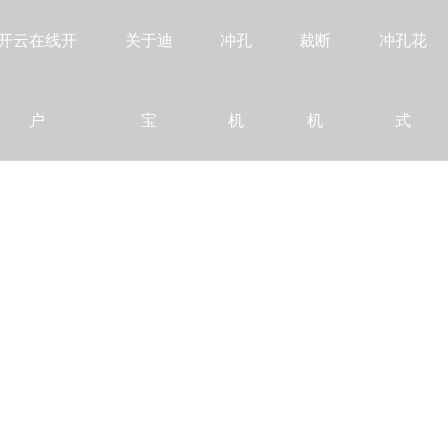
开云在线开
关于迪
冲孔
裁断
冲孔花
户
宝
机
机
式