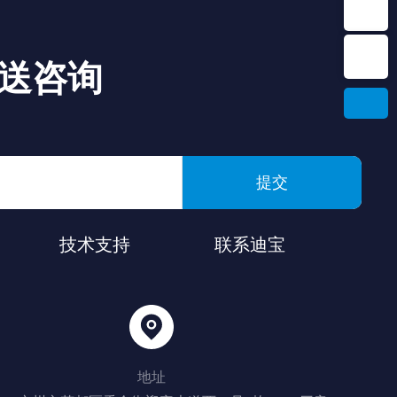
送咨询
提交
技术支持
联系迪宝
地址