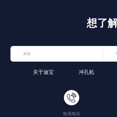
想了
关于迪宝
冲孔机
联系电话