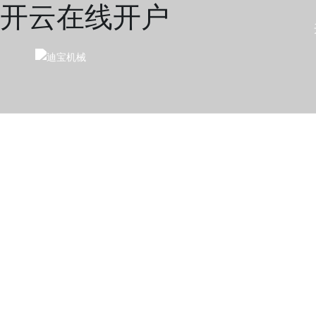
开云在线开户