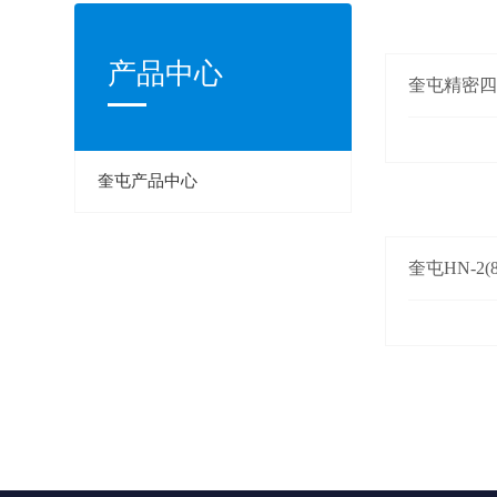
产品中心
奎屯精密
奎屯产品中心
奎屯HN-2(8