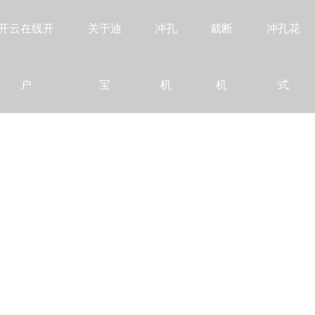
开云在线开
关于迪
冲孔
裁断
冲孔花
户
宝
机
机
式