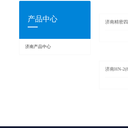
产品中心
济南精密
济南产品中心
济南HN-2(8