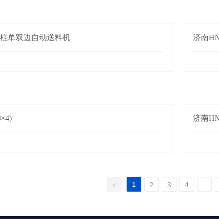
四柱单双边自动送料机
济南HN-
×4)
济南HN-
1
<
2
3
4
...