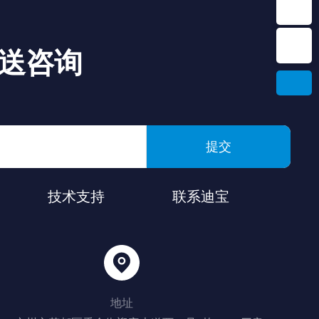
送咨询
提交
技术支持
联系迪宝
地址