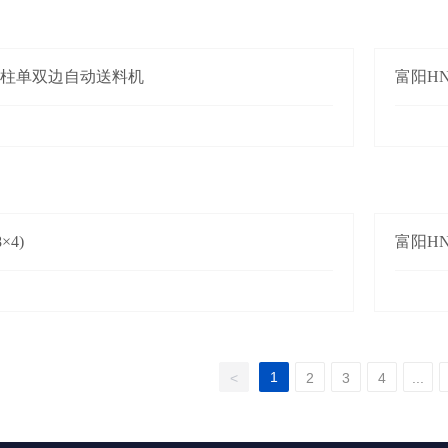
四柱单双边自动送料机
富阳HN-
×4)
富阳HN-
1
<
2
3
4
...