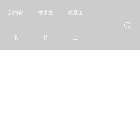
新闻资
技术支
联系迪
讯
持
宝