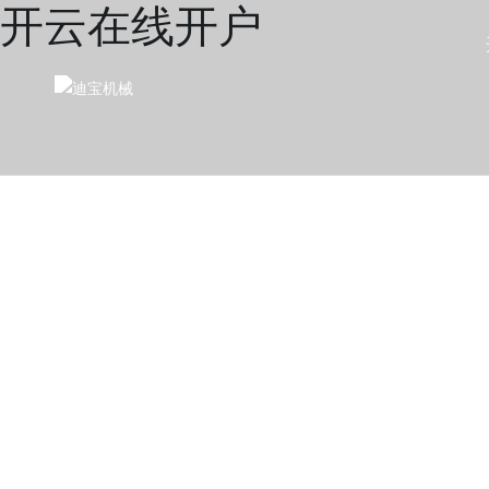
开云在线开户