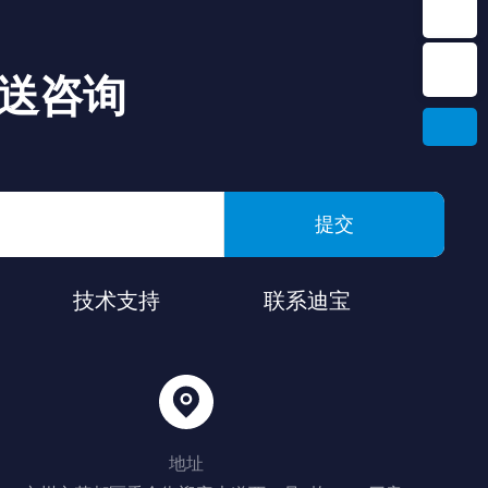
送咨询
提交
技术支持
联系迪宝
地址