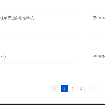
四柱单双边自动送料机
巴中HN-
×4)
巴中HN-
1
<
2
3
4
...