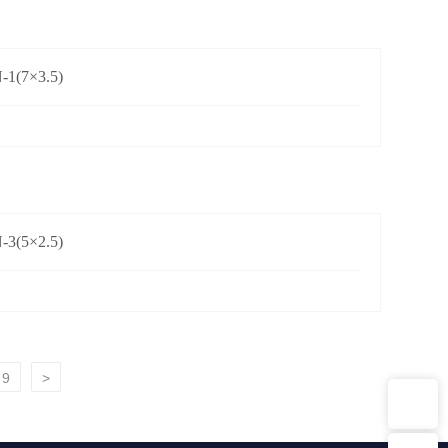
1(7×3.5)
3(5×2.5)
9
>