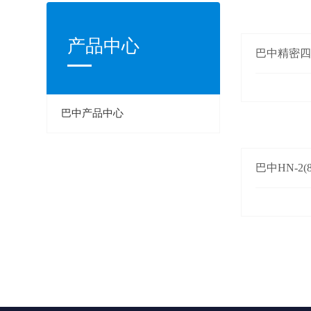
产品中心
巴中精密
巴中产品中心
巴中HN-2(8